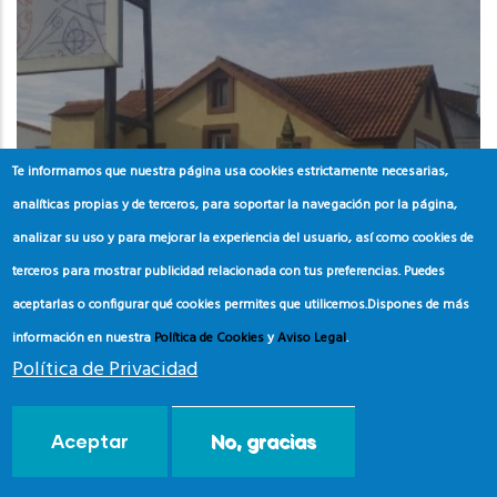
Te informamos que nuestra página usa cookies estrictamente necesarias,
analíticas propias y de terceros, para soportar la navegación por la página,
analizar su uso y para mejorar la experiencia del usuario, así como cookies de
terceros para mostrar publicidad relacionada con tus preferencias. Puedes
aceptarlas o configurar qué cookies permites que utilicemos.
Dispones de más
información en nuestra
Política de Cookies
y
Aviso Legal
.
GALICIA
Política de Privacidad
PONTEVEDRA
Centro de Interpretación
Aceptar
No, gracias
Ambiental Foz do Miñor