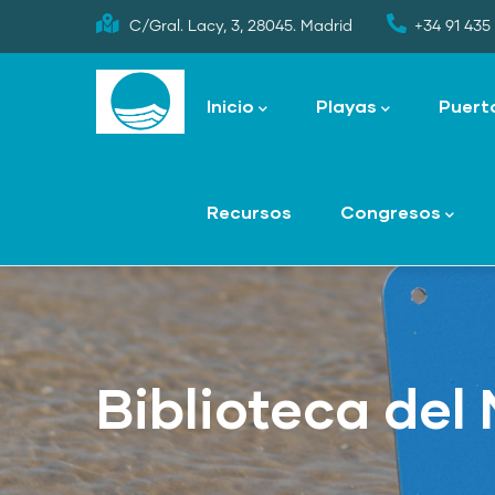
Skip
C/Gral. Lacy, 3, 28045. Madrid
+34 91 435 
to
Main
main
navigation
Inicio
Playas
Puert
content
Recursos
Congresos
Biblioteca del