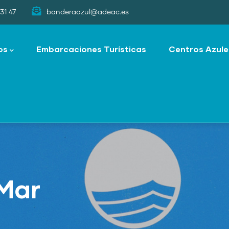
31 47
banderaazul@adeac.es
os
Embarcaciones Turísticas
Centros Azule
 Mar