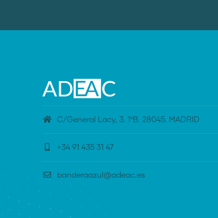
C/General Lacy, 3. 1ºB. 28045. MADRID
+34 91 435 31 47
banderaazul@adeac.es