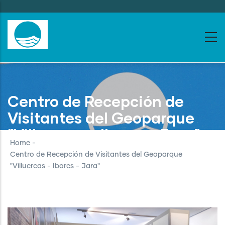
Skip
to
main
content
Centro de Recepción de
Visitantes del Geoparque
"Villuercas - Ibores - Jara"
Home
-
Centro de Recepción de Visitantes del Geoparque
"Villuercas - Ibores - Jara"