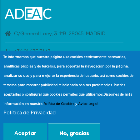
C/General Lacy, 3. 1ºB. 28045. MADRID
+34 91 435 31 47
Te informamos que nuestra página usa cookies estrictamente necesarias,
analíticas propias y de terceros, para soportar la navegación por la página,
banderaazul@adeac.es
analizar su uso y para mejorar la experiencia del usuario, así como cookies de
terceros para mostrar publicidad relacionada con tus preferencias. Puedes
aceptarlas o configurar qué cookies permites que utilicemos.
Dispones de más
información en nuestra
Política de Cookies
y
Aviso Legal
.
Política de Privacidad
© Copyright
Asociación de Educación Ambiental y del
Aceptar
No, gracias
Consumidor (ADEAC).
2024.