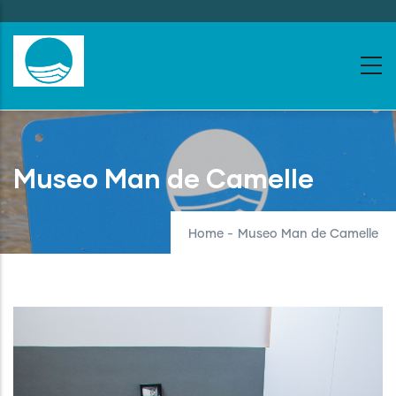
Skip
to
main
content
Museo Man de Camelle
Home
-
Museo Man de Camelle