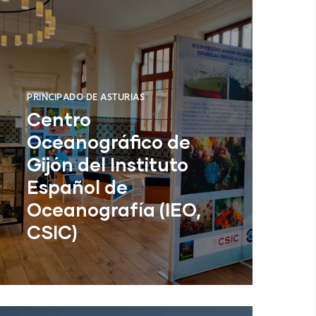
PRINCIPADO DE ASTURIAS
Centro
Oceanográfico de
Gijón del Instituto
Español de
Oceanografía (IEO,
CSIC)
Centro Oceanográfico de Gijón del
Instituto Español de Oceanografía
(IEO, CSIC)
NUEVO