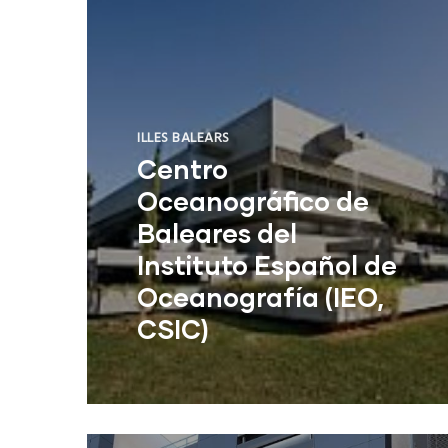
ILLES BALEARS
Centro
Oceanográfico de
Baleares del
Instituto Español de
Oceanografía (IEO,
CSIC)
Centro Oceanográfico de Baleares
del Instituto Español de
Oceanografía (IEO, CSIC)
NUE