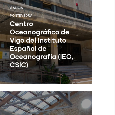
GALICIA
PONTEVEDRA
Centro
Oceanográfico de
Vigo del Instituto
Español de
Oceanografía (IEO,
CSIC)
Centro Oceanográfico de Vigo del
Instituto Español de Oceanografía
(IEO, CSIC)
NUEVO