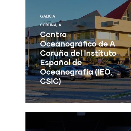
GALICIA
CORUÑA, A
Centro
Oceanográfico de A
Coruña del Instituto
Español de
Oceanografía (IEO,
CSIC)
Centro Oceanográfico de A Coruña
del Instituto Español de
Oceanografía (IEO, CSIC)
NUE