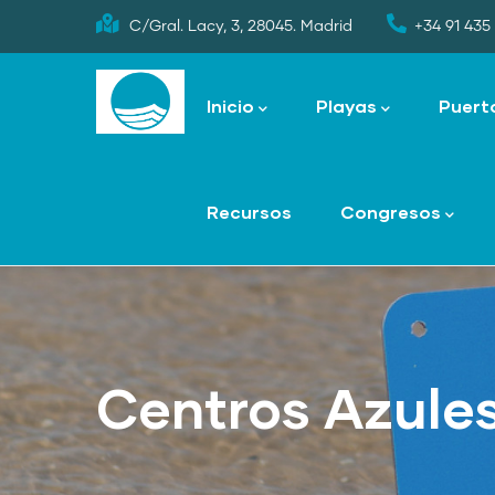
Skip
C/Gral. Lacy, 3, 28045. Madrid
+34 91 435 
to
Main
main
navigation
Inicio
Playas
Puert
content
Recursos
Congresos
Centros Azule