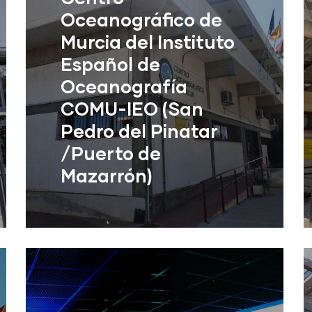
Oceanográfico de
Murcia del Instituto
Español de
Oceanografía
COMU-IEO (San
Pedro del Pinatar
/Puerto de
Mazarrón)
Centro Oceanográfico de Murcia
del Instituto Español de
Oceanografía COMU-IEO (San
Pedro del Pinatar /Puerto de
Mazar