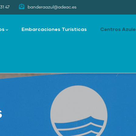
31 47
banderaazul@adeac.es
os
Embarcaciones Turísticas
Centros Azule
s