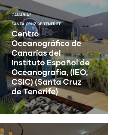
CANARIAS
SANTA CRUZ DE TENERIFE
Centro
Oceanográfico de
Canarias del
Instituto Español de
Oceanografía, (IEO,
CSIC) (Santa Cruz
de Tenerife)
Centro Oceanográfico de Canarias
del Instituto Español de
Oceanografía, (IEO, CSIC) (Santa
Cruz de Tenerife)