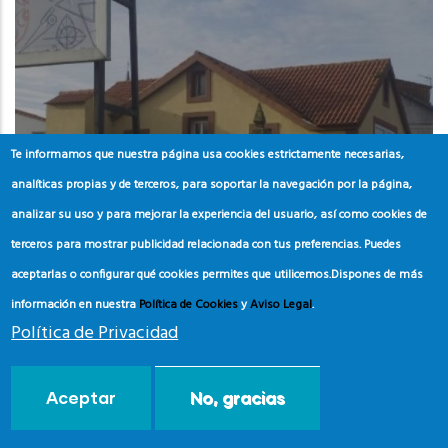
Te informamos que nuestra página usa cookies estrictamente necesarias,
analíticas propias y de terceros, para soportar la navegación por la página,
analizar su uso y para mejorar la experiencia del usuario, así como cookies de
terceros para mostrar publicidad relacionada con tus preferencias. Puedes
aceptarlas o configurar qué cookies permites que utilicemos.
Dispones de más
información en nuestra
Política de Cookies
y
Aviso Legal
.
GALICIA
Política de Privacidad
PONTEVEDRA
Centro de Interpretación
Aceptar
No, gracias
Ambiental Foz do Miñor