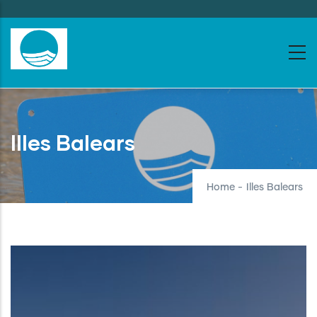
Skip
to
main
content
Illes Balears
Home
-
Illes Balears