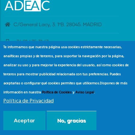
C/General Lacy, 3. 1ºB. 28045. MADRID
+34 91 435 31 47
Te informamos que nuestra página usa cookies estrictamente necesarias,
analíticas propias y de terceros, para soportar la navegación por la página,
banderaazul@adeac.es
analizar su uso y para mejorar la experiencia del usuario, así como cookies de
terceros para mostrar publicidad relacionada con tus preferencias. Puedes
aceptarlas o configurar qué cookies permites que utilicemos.
Dispones de más
información en nuestra
Política de Cookies
y
Aviso Legal
.
Política de Privacidad
© Copyright
Asociación de Educación Ambiental y del
Aceptar
No, gracias
Consumidor (ADEAC).
2024.