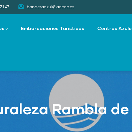
31 47
banderaazul@adeac.es
os
Embarcaciones Turísticas
Centros Azule
uraleza Rambla de