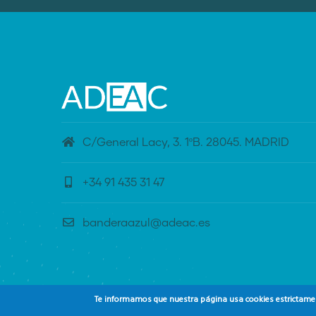
C/General Lacy, 3. 1ºB. 28045. MADRID
+34 91 435 31 47
banderaazul@adeac.es
Te informamos que nuestra página usa cookies estrictament