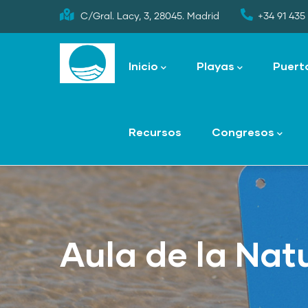
Skip
C/Gral. Lacy, 3, 28045. Madrid
+34 91 435 
to
Main
main
navigation
Inicio
Playas
Puert
content
Recursos
Congresos
Aula de la Nat