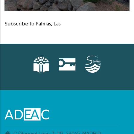
San Bartolomé de Tirajana (Las Palmas)
Subscribe to Palmas, Las
C/General Lacy, 3. 1ºB. 28045. MADRID