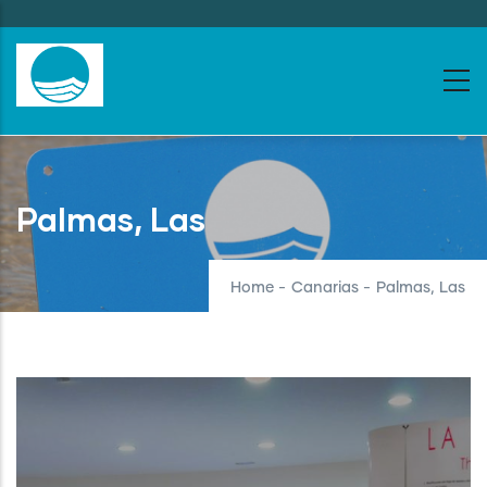
Skip
to
main
content
Palmas, Las
Home
-
Canarias
-
Palmas, Las