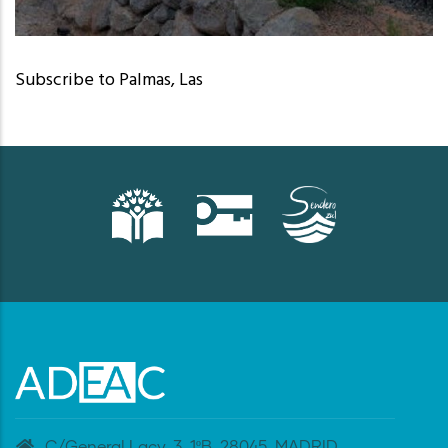
San Bartolomé de Tirajana (Las Palmas)
Subscribe to Palmas, Las
C/General Lacy, 3. 1ºB. 28045. MADRID