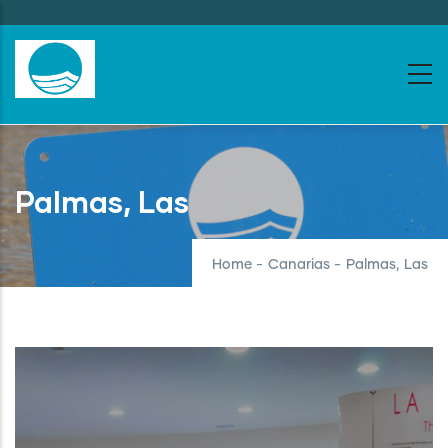
Skip
to
main
content
Palmas, Las
Home
-
Canarias
-
Palmas, Las