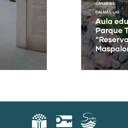
CANARIAS
PALMAS, LAS
Aula edu
Parque T
“Reserva
Maspalo
San Bartolomé 
Palmas)