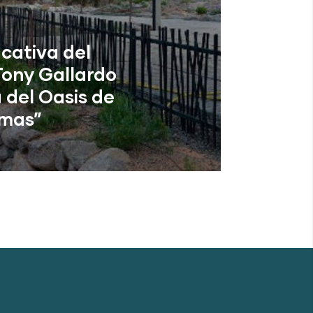
cativa del
ony Gallardo
 del Oasis de
mas”
de Tirajana (Las