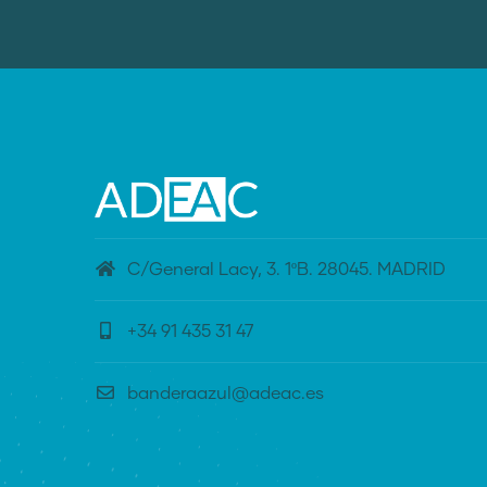
C/General Lacy, 3. 1ºB. 28045. MADRID
+34 91 435 31 47
banderaazul@adeac.es