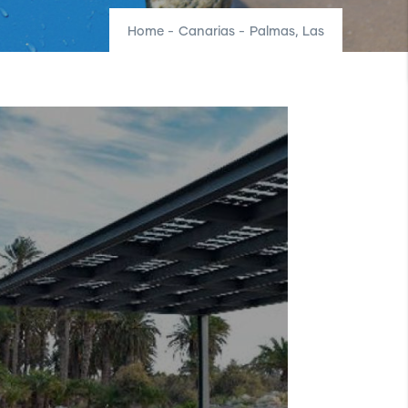
Home
-
Canarias
-
Palmas, Las