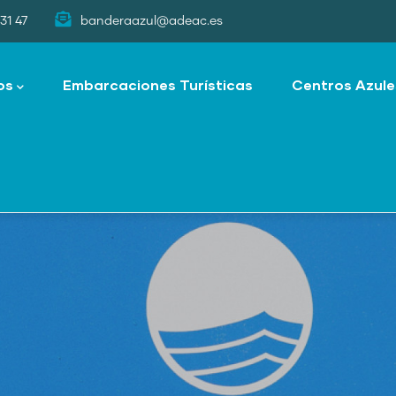
31 47
banderaazul@adeac.es
os
Embarcaciones Turísticas
Centros Azule