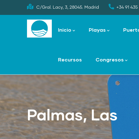
Skip
C/Gral. Lacy, 3, 28045. Madrid
+34 91 435 
to
Main
main
navigation
Inicio
Playas
Puert
content
Recursos
Congresos
Palmas, Las