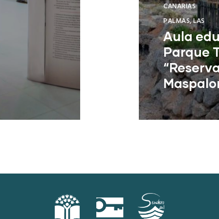
CANARIAS
PALMAS, LAS
Aula edu
Parque T
“Reserva
Maspalo
San Bartolomé 
Palmas)