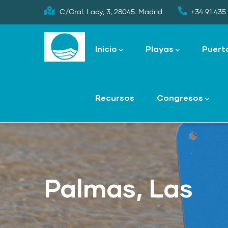
Skip
C/Gral. Lacy, 3, 28045. Madrid
+34 91 435 
to
Main
main
navigation
Inicio
Playas
Puert
content
Recursos
Congresos
Palmas, Las