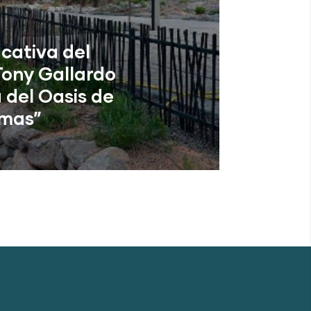
cativa del
ony Gallardo
 del Oasis de
mas”
de Tirajana (Las