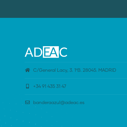
C/General Lacy, 3. 1ºB. 28045. MADRID
+34 91 435 31 47
banderaazul@adeac.es