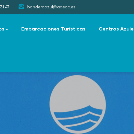
31 47
banderaazul@adeac.es
os
Embarcaciones Turísticas
Centros Azule