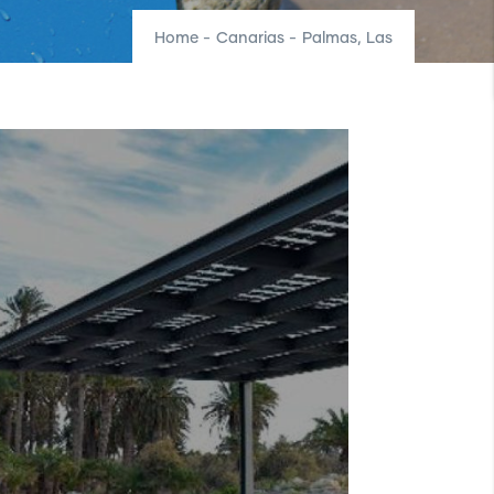
Home
-
Canarias
-
Palmas, Las