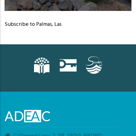
San Bartolomé de Tirajana (Las Palmas)
Subscribe to Palmas, Las
C/General Lacy, 3. 1ºB. 28045. MADRID