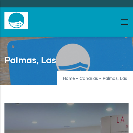
Skip
to
main
content
Palmas, Las
Home
-
Canarias
-
Palmas, Las