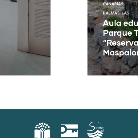
CANARIAS
PALMAS, LAS
Aula edu
Parque T
“Reserva
Maspalo
San Bartolomé 
Palmas)