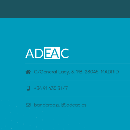
C/General Lacy, 3. 1ºB. 28045. MADRID
+34 91 435 31 47
banderaazul@adeac.es