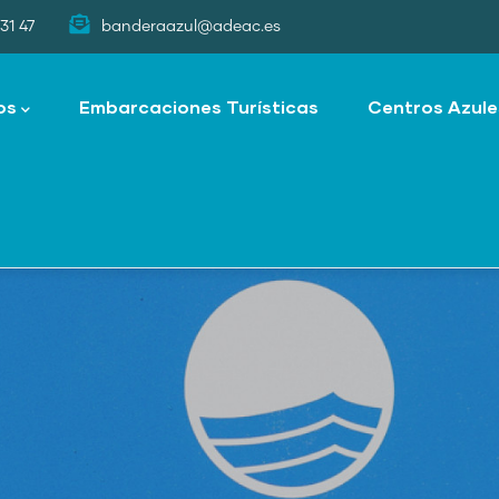
31 47
banderaazul@adeac.es
os
Embarcaciones Turísticas
Centros Azule