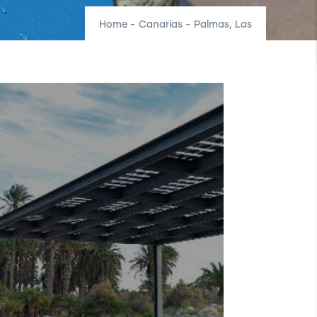
Home
-
Canarias
-
Palmas, Las