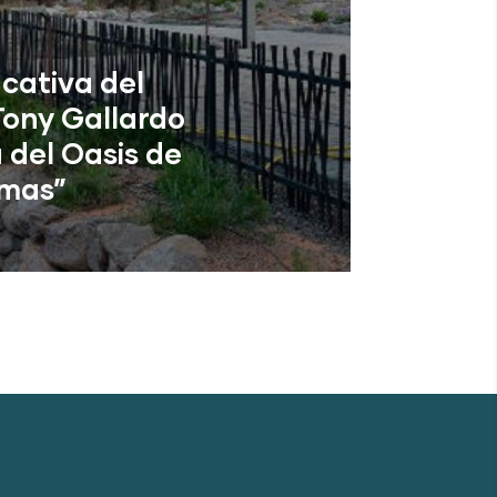
cativa del
ony Gallardo
 del Oasis de
mas”
de Tirajana (Las