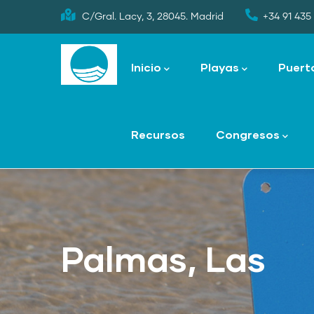
Skip
C/Gral. Lacy, 3, 28045. Madrid
+34 91 435 
to
Main
main
navigation
Inicio
Playas
Puert
content
Recursos
Congresos
Palmas, Las