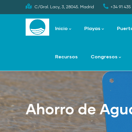
Skip
C/Gral. Lacy, 3, 28045. Madrid
+34 91 435 
to
Main
main
navigation
Inicio
Playas
Puert
content
Recursos
Congresos
Ahorro de Agu