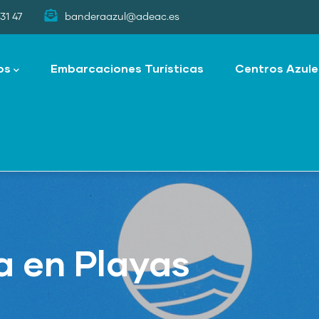
31 47
banderaazul@adeac.es
os
Embarcaciones Turísticas
Centros Azule
a en Playas