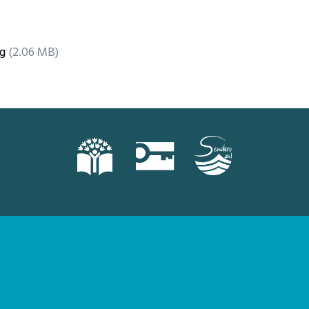
g
(2.06 MB)