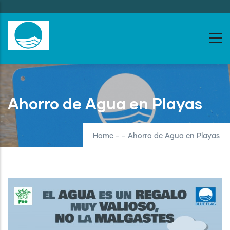
Skip
to
main
content
Ahorro de Agua en Playas
Home
-
-
Ahorro de Agua en Playas