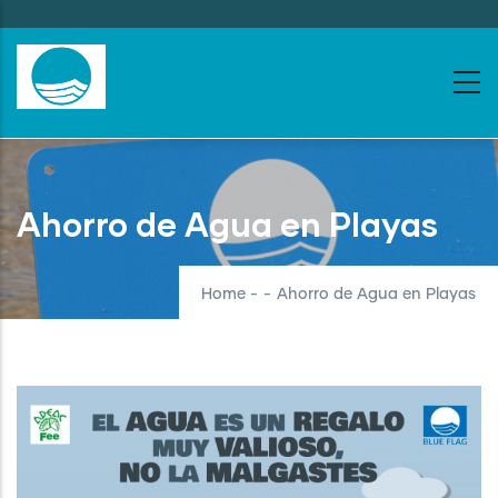
Skip
to
main
content
Ahorro de Agua en Playas
Home
-
-
Ahorro de Agua en Playas