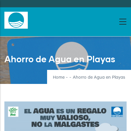
Skip
to
main
content
Ahorro de Agua en Playas
Home
-
-
Ahorro de Agua en Playas