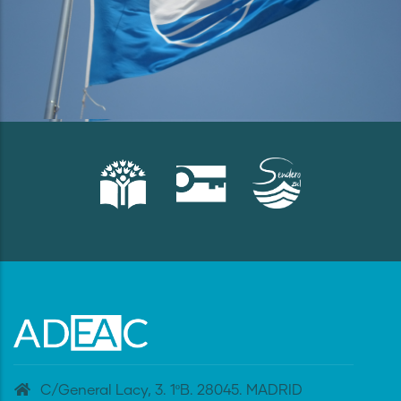
C/General Lacy, 3. 1ºB. 28045. MADRID