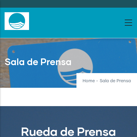
Skip
to
main
content
Sala de Prensa
Home
-
Sala de Prensa
Rueda de Prensa