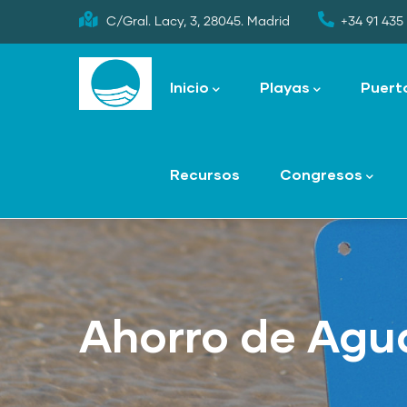
Skip
C/Gral. Lacy, 3, 28045. Madrid
+34 91 435 
to
Main
main
navigation
Inicio
Playas
Puert
content
Recursos
Congresos
Ahorro de Agu