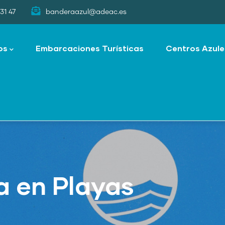
31 47
banderaazul@adeac.es
os
Embarcaciones Turísticas
Centros Azule
a en Playas