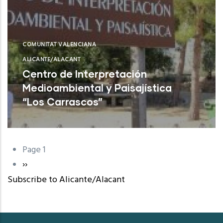
COMUNITAT VALENCIANA
ALICANTE/ALACANT
Centro de Interpretación
Medioambiental y Paisajística
“Los Carrascos”
L'Alfàs del Pi (Alicante)
Page 1
Pagination
Next
››
Subscribe to Alicante/Alacant
page