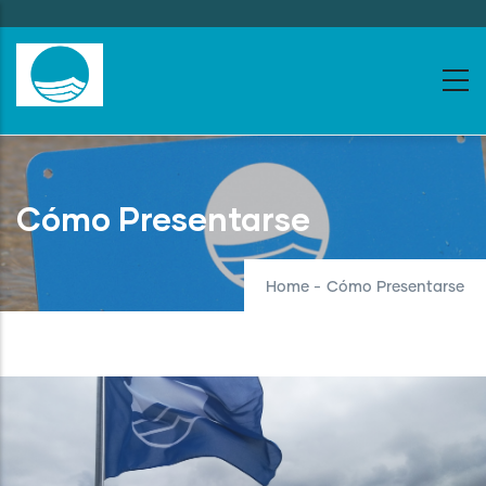
Skip
to
main
content
Cómo Presentarse
Home
-
Cómo Presentarse