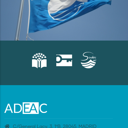
C/General Lacy, 3. 1ºB. 28045. MADRID