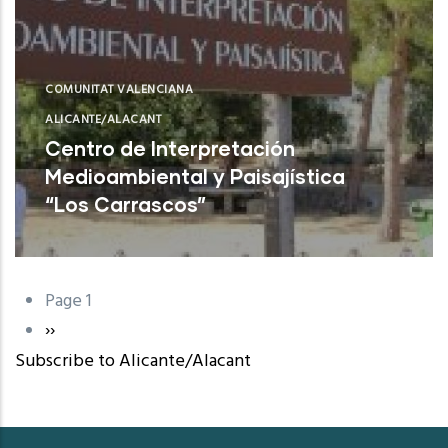
COMUNITAT VALENCIANA
ALICANTE/ALACANT
Centro de Interpretación
Medioambiental y Paisajística
“Los Carrascos”
L'Alfàs del Pi (Alicante)
Page 1
Pagination
Next
››
Subscribe to Alicante/Alacant
page