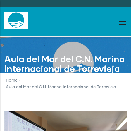
Skip
to
main
content
Aula del Mar del C.N. Marina
Internacional de Torrevieja
Home
-
Aula del Mar del C.N. Marina Internacional de Torrevieja