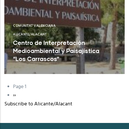
COMUNITAT VALENCIANA
ALICANTE/ALACANT
Centro de Interpretación
Medioambiental y Paisajística
“Los Carrascos”
L'Alfàs del Pi (Alicante)
Page 1
Pagination
Next
››
Subscribe to Alicante/Alacant
page