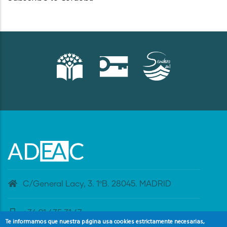
C/General Lacy, 3. 1ºB. 28045. MADRID
+34 91 435 31 47
Te informamos que nuestra página usa cookies estrictamente necesarias,