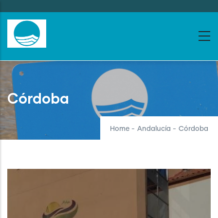
Skip
to
main
content
Córdoba
Home
-
Andalucía
-
Córdoba