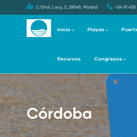
Skip
C/Gral. Lacy, 3, 28045. Madrid
+34 91 435 
to
Main
main
navigation
Inicio
Playas
Puert
content
Recursos
Congresos
Córdoba