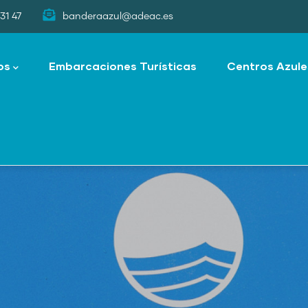
31 47
banderaazul@adeac.es
os
Embarcaciones Turísticas
Centros Azule