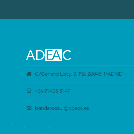
C/General Lacy, 3. 1ºB. 28045. MADRID
+34 91 435 31 47
banderaazul@adeac.es