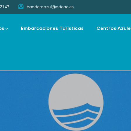
31 47
banderaazul@adeac.es
os
Embarcaciones Turísticas
Centros Azule