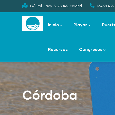
Skip
C/Gral. Lacy, 3, 28045. Madrid
+34 91 435 
to
Main
main
navigation
Inicio
Playas
Puert
content
Recursos
Congresos
Córdoba