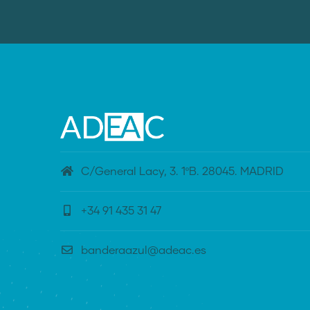
C/General Lacy, 3. 1ºB. 28045. MADRID
+34 91 435 31 47
banderaazul@adeac.es