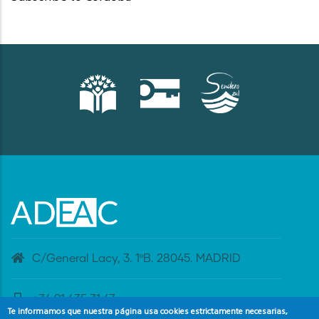
C/General Lacy, 3. 1ºB. 28045. MADRID
+34 91 435 31 47
Te informamos que nuestra página usa cookies estrictamente necesarias,