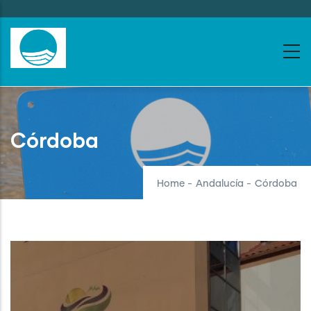
Skip
to
main
content
Córdoba
Home
-
Andalucía
-
Córdoba