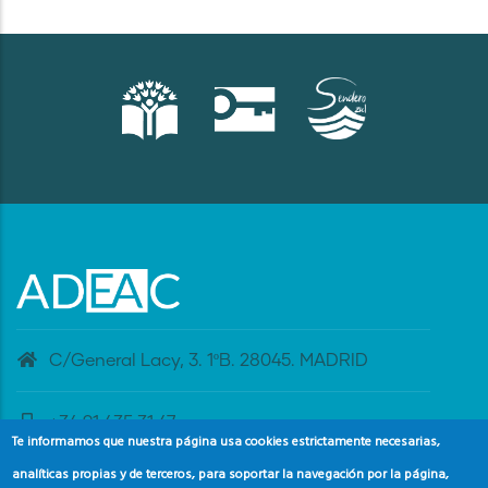
C/General Lacy, 3. 1ºB. 28045. MADRID
+34 91 435 31 47
Te informamos que nuestra página usa cookies estrictamente necesarias,
analíticas propias y de terceros, para soportar la navegación por la página,
banderaazul@adeac.es