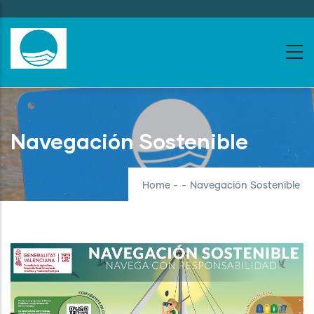
Skip
to
main
content
Navegación Sostenible
Home
-
-
Navegación Sostenible