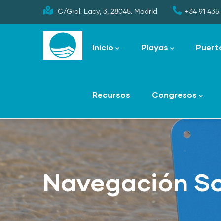
Skip
C/Gral. Lacy, 3, 28045. Madrid
+34 91 435 
to
Main
main
navigation
Inicio
Playas
Puert
content
Recursos
Congresos
Navegación So