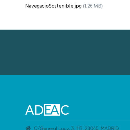
NavegacioSostenible.jpg
(1.26 MB)
C/General Lacy, 3. 1ºB. 28045. MADRID