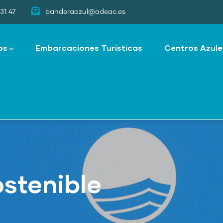
31 47
banderaazul@adeac.es
os
Embarcaciones Turísticas
Centros Azule
stenible