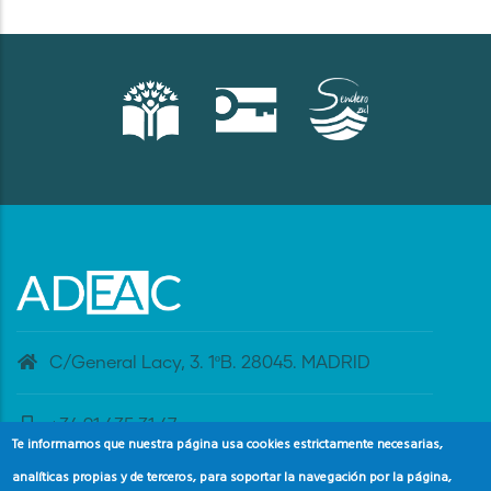
C/General Lacy, 3. 1ºB. 28045. MADRID
+34 91 435 31 47
Te informamos que nuestra página usa cookies estrictamente necesarias,
analíticas propias y de terceros, para soportar la navegación por la página,
banderaazul@adeac.es