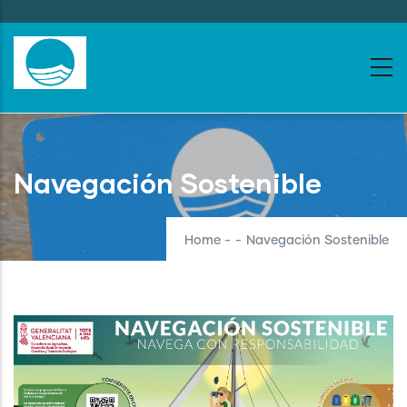
Skip
to
main
content
Navegación Sostenible
Home
-
-
Navegación Sostenible