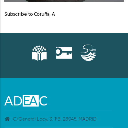
Camariñas (A Coruña)
Subscribe to Coruña, A
C/General Lacy, 3. 1ºB. 28045. MADRID