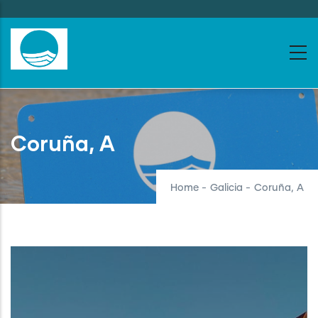
Skip
to
main
content
Coruña, A
Home
-
Galicia
-
Coruña, A