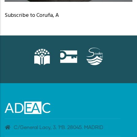
Camariñas (A Coruña)
Subscribe to Coruña, A
C/General Lacy, 3. 1ºB. 28045. MADRID