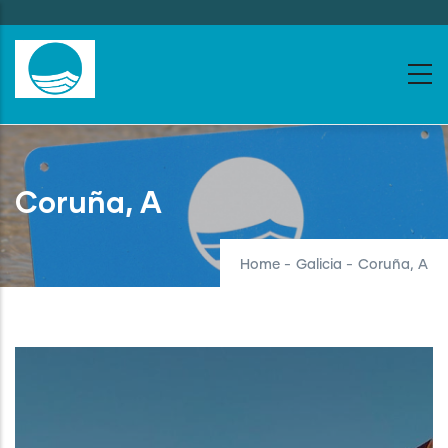
Skip
to
main
content
Coruña, A
Home
-
Galicia
-
Coruña, A