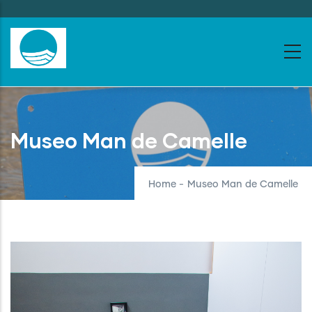
Skip
to
main
content
Museo Man de Camelle
Home
-
Museo Man de Camelle