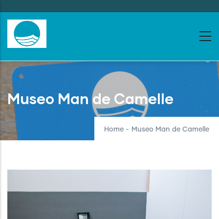
Skip
to
main
content
Museo Man de Camelle
Home
-
Museo Man de Camelle