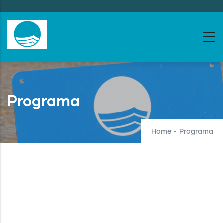
Skip
to
main
content
Programa
Home
-
Programa