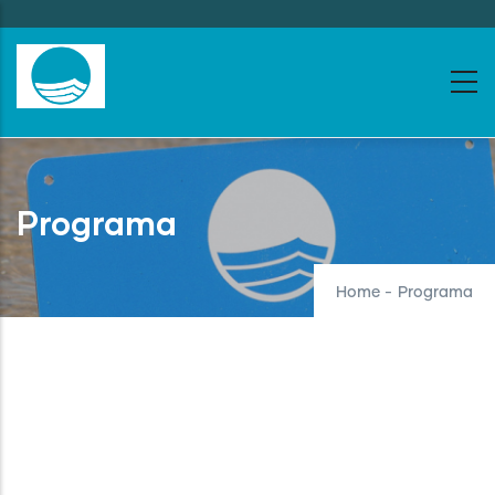
Skip
to
main
content
Programa
Home
-
Programa