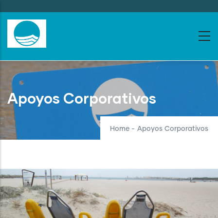
Skip
to
main
content
Apoyos Corporativos
Home
-
Apoyos Corporativos