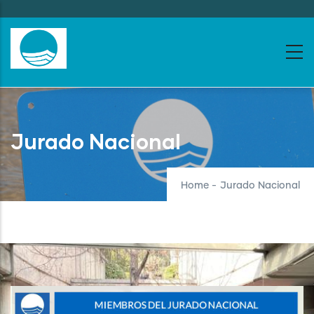
Skip
to
main
content
Jurado Nacional
Home
-
Jurado Nacional