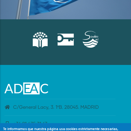
C/General Lacy, 3. 1ºB. 28045. MADRID
+34 91 435 31 47
Te informamos que nuestra página usa cookies estrictamente necesarias,