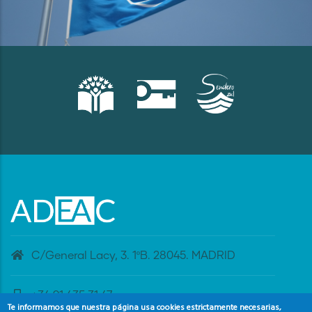
C/General Lacy, 3. 1ºB. 28045. MADRID
+34 91 435 31 47
Te informamos que nuestra página usa cookies estrictamente necesarias,