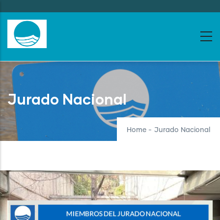
Skip
to
main
content
Jurado Nacional
Home
-
Jurado Nacional