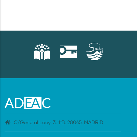
C/General Lacy, 3. 1ºB. 28045. MADRID