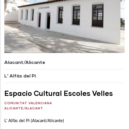
Alacant/Alicante
L' Alfàs del Pi
Espacio Cultural Escoles Velles
COMUNITAT VALENCIANA
ALICANTE/ALACANT
L’ Alfàs del Pi (Alacant/Alicante)