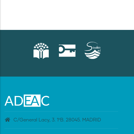
C/General Lacy, 3. 1ºB. 28045. MADRID