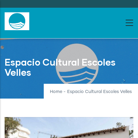
Skip
to
main
content
Espacio Cultural Escoles
Velles
Home
-
Espacio Cultural Escoles Velles