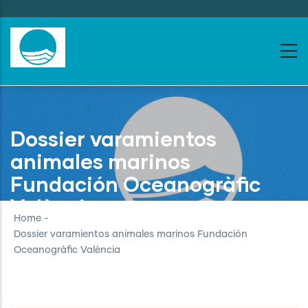
Skip
to
main
content
Dossier varamientos
animales marinos
Fundación Oceanogràfic
València
Home
-
Dossier varamientos animales marinos Fundación
Oceanogràfic València