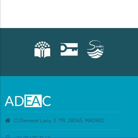
C/General Lacy, 3. 1ºB. 28045. MADRID