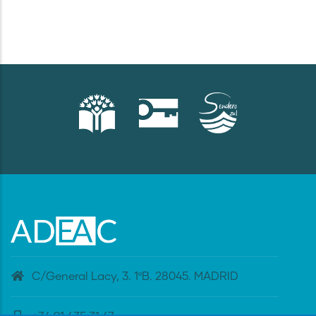
C/General Lacy, 3. 1ºB. 28045. MADRID