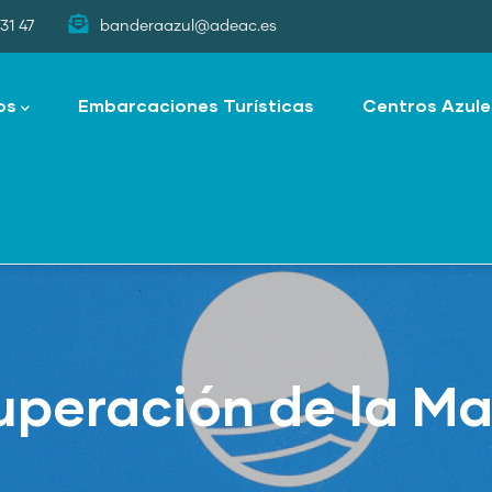
31 47
banderaazul@adeac.es
os
Embarcaciones Turísticas
Centros Azule
uperación de la Ma