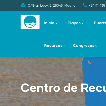
Skip
C/Gral. Lacy, 3, 28045. Madrid
+34 91 435 
to
Main
main
navigation
Inicio
Playas
Puert
content
Recursos
Congresos
Centro de Rec