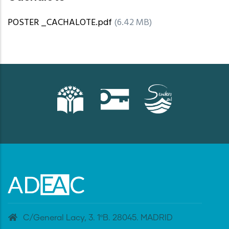
POSTER _CACHALOTE.pdf
(6.42 MB)
C/General Lacy, 3. 1ºB. 28045. MADRID