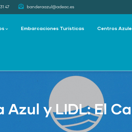
31 47
banderaazul@adeac.es
os
Embarcaciones Turísticas
Centros Azule
 Azul y LIDL: El C