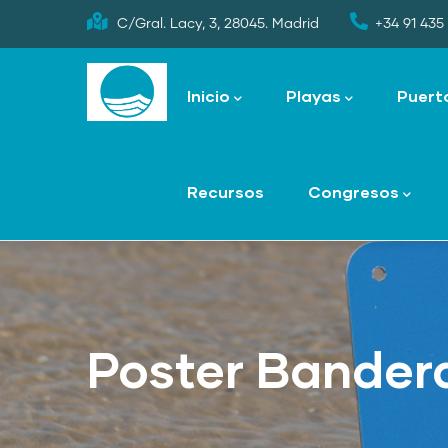
Skip
C/Gral. Lacy, 3, 28045. Madrid
+34 91 435 
to
Main
main
navigation
Inicio
Playas
Puert
content
Recursos
Congresos
Poster Bandera